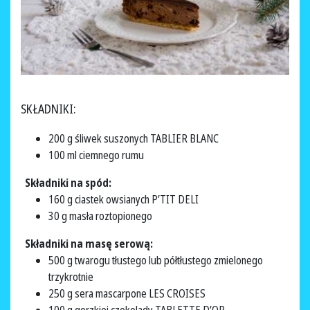
SKŁADNIKI:
200 g śliwek suszonych TABLIER BLANC
100 ml ciemnego rumu
Składniki na spód:
160 g ciastek owsianych P’TIT DELI
30 g masła roztopionego
Składniki na masę serową:
500 g twarogu tłustego lub półtłustego zmielonego
trzykrotnie
250 g sera mascarpone LES CROISES