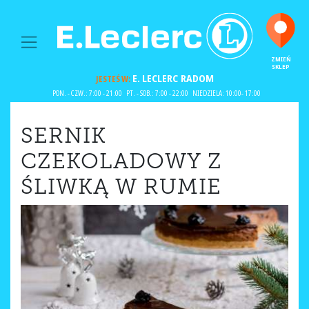
MAIN NAVIGATION
ZMIEŃ
SKLEP
E. LECLERC
RADOM
JESTEŚ W:
PON. - CZW.: 7:00 - 21:00
PT. - SOB.: 7:00 - 22:00
NIEDZIELA: 10:00- 17:00
SERNIK
CZEKOLADOWY Z
ŚLIWKĄ W RUMIE