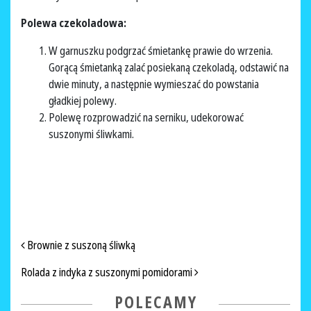
Polewa czekoladowa:
W garnuszku podgrzać śmietankę prawie do wrzenia.
Gorącą śmietanką zalać posiekaną czekoladą, odstawić na
dwie minuty, a następnie wymieszać do powstania
gładkiej polewy.
Polewę rozprowadzić na serniku, udekorować
suszonymi śliwkami.
NAWIGACJA PO ARTYKUŁACH
Brownie z suszoną śliwką
Rolada z indyka z suszonymi pomidorami
POLECAMY