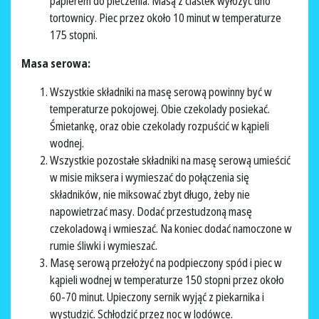
papierem do pieczenia. Masą z ciastek wyłożyć dno
tortownicy. Piec przez około 10 minut w temperaturze
175 stopni.
Masa serowa:
Wszystkie składniki na masę serową powinny być w
temperaturze pokojowej. Obie czekolady posiekać.
Śmietankę, oraz obie czekolady rozpuścić w kąpieli
wodnej.
Wszystkie pozostałe składniki na masę serową umieścić
w misie miksera i wymieszać do połączenia się
składników, nie miksować zbyt długo, żeby nie
napowietrzać masy. Dodać przestudzoną masę
czekoladową i wmieszać. Na koniec dodać namoczone w
rumie śliwki i wymieszać.
Masę serową przełożyć na podpieczony spód i piec w
kąpieli wodnej w temperaturze 150 stopni przez około
60-70 minut. Upieczony sernik wyjąć z piekarnika i
wystudzić. Schłodzić przez noc w lodówce.