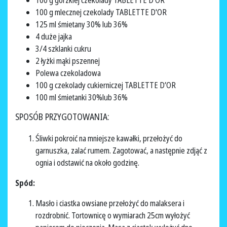
100 g gorzkiej czekolady TABLETTE D’OR
100 g mlecznej czekolady TABLETTE D'OR
125 ml śmietany 30% lub 36%
4 duże jajka
3/4 szklanki cukru
2 łyżki mąki pszennej
Polewa czekoladowa
100 g czekolady cukierniczej TABLETTE D’OR
100 ml śmietanki 30%lub 36%
SPOSÓB PRZYGOTOWANIA:
Śliwki pokroić na mniejsze kawałki, przełożyć do
garnuszka, zalać rumem. Zagotować, a następnie zdjąć z
ognia i odstawić na około godzinę.
Spód:
Masło i ciastka owsiane przełożyć do malaksera i
rozdrobnić. Tortownicę o wymiarach 25cm wyłożyć