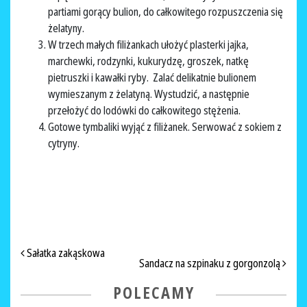
partiami gorący bulion, do całkowitego rozpuszczenia się
żelatyny.
W trzech małych filiżankach ułożyć plasterki jajka,
marchewki, rodzynki, kukurydzę, groszek, natkę
pietruszki i kawałki ryby. Zalać delikatnie bulionem
wymieszanym z żelatyną. Wystudzić, a następnie
przełożyć do lodówki do całkowitego stężenia.
Gotowe tymbaliki wyjąć z filiżanek. Serwować z sokiem z
cytryny.
NAWIGACJA PO ARTYKUŁACH
Sałatka zakąskowa
Sandacz na szpinaku z gorgonzolą
POLECAMY