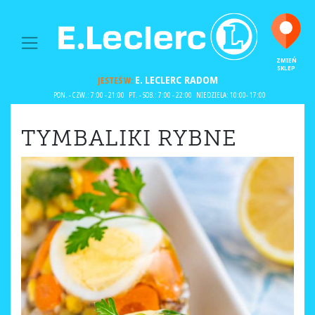
MAIN NAVIGATION
ZMIEŃ
SKLEP
E. LECLERC
RADOM
JESTEŚ W:
PON. - CZW.: 7:00 - 21:00
PT. - SOB.: 7:00 - 22:00
NIEDZIELA: 10:00- 17:00
TYMBALIKI RYBNE