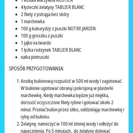
1 kostka warzywna RUSTICA
4 łyżeczki żelatyny TABLIER BLANC
2 filety z pstrąga bez skóry
1 marchewka
100 g kukurydzy z puszki NOTRE JARDIN
100 g groszku z puszki
1 jajko na twardo
1 łyżka rodzynek TABLIER BLANC
natka pietruszki
SPOSÓB PRZYGOTOWANIA:
Kostkę bulionową rozpuścić w 500 ml wody i zagotować.
W bulionie ugotować obraną i pokrojoną w plasterki
marchewkę. Kiedy marchewka będzie już miękka,
dorzucić oczyszczone filety rybne i gotować około 2
minut. Przelać bulion przez sitko, oddzielając marchewkę i
rybę od bulionu.
Żelatynę namoczyć w 100 ml zimnej wody i odłożyć do
napęcznienia. Po 5 minutach, do żelatyny dolewać