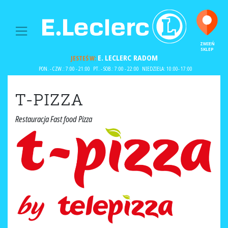
MAIN NAVIGATION
ZMIEŃ
SKLEP
E. LECLERC
RADOM
JESTEŚ W:
PON. - CZW.: 7:00 - 21:00
PT. - SOB.: 7:00 - 22:00
NIEDZIELA: 10:00- 17:00
T-PIZZA
Restauracja Fast food Pizza