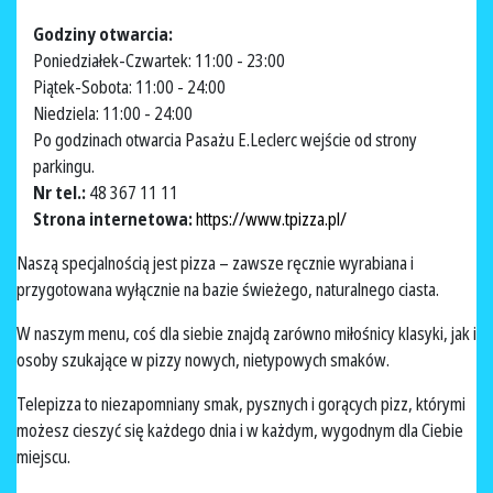
Godziny otwarcia:
Poniedziałek-Czwartek: 11:00 - 23:00
Piątek-Sobota: 11:00 - 24:00
Niedziela: 11:00 - 24:00
Po godzinach otwarcia Pasażu E.Leclerc wejście od strony
parkingu.
Nr tel.:
48 367 11 11
Strona internetowa:
https://www.tpizza.pl/
Naszą specjalnością jest pizza – zawsze ręcznie wyrabiana i
przygotowana wyłącznie na bazie świeżego, naturalnego ciasta.
W naszym menu, coś dla siebie znajdą zarówno miłośnicy klasyki, jak i
osoby szukające w pizzy nowych, nietypowych smaków.
Telepizza to niezapomniany smak, pysznych i gorących pizz, którymi
możesz cieszyć się każdego dnia i w każdym, wygodnym dla Ciebie
miejscu.